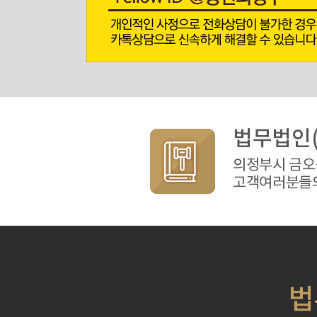
법무법인(
의정부시 금오
고객여러분들의
법